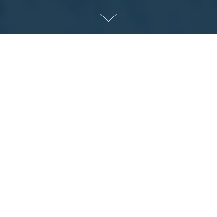
Boek ons
Wil je jouw feest dat tikkeltje specialer
maken met een piper of volledige band?
We verzorgen graag alle events!